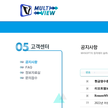
현금영수증
※
리모트엠브
※
Remote
※
19
2022년 